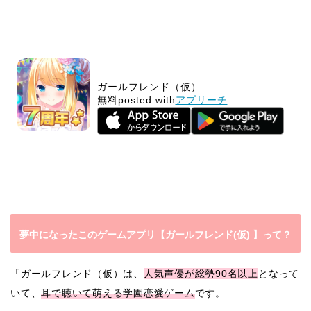
ガールフレンド（仮）
無料
posted with
アプリーチ
夢中になったこのゲームアプリ【ガールフレンド(仮) 】って？
「ガールフレンド（仮）は、
人気声優が総勢90名以上
となって
いて、
耳で聴いて萌える学園恋愛ゲーム
です。