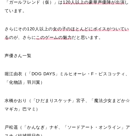
「ガールフレンド（仮）」は
120人以上の豪華声優陣が出演
し
ています。
さらにその120人以上の
女の子のほとんどにボイスがついてい
る
のが、さらに
このゲームの魅力
だと思います。
声優さん一覧
堀江由衣（「DOG DAYS」ミルヒオーレ・F・ビスコッティ、
「化物語」羽川翼）
水橋かおり（「ひだまりスケッチ」宮子、「魔法少女まどか☆
マギカ」巴マミ）
戸松遥（「かんなぎ」ナギ、「ソードアート・オンライン」ア
スナ／結城明日奈）