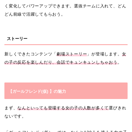
く変化してパワーアップできます。選抜チームに入れて、どん
どん前線で活躍してもらおう。
ストーリー
新しくできたコンテンツ「
劇場ストーリー
」が登場します。
女
の子の反応を楽しんだり、会話でキュンキュンしちゃおう
。
【ガールフレンド(仮) 】の魅力
まず、
なんといっても登場する女の子の人数が多くて
選びきれ
ないです。