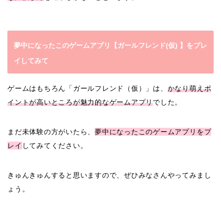
夢中になったこのゲームアプリ【ガールフレンド(仮) 】をプレ
イしてみて
ゲームはもちろん「ガールフレンド（仮）」は、
かなり萌えポ
イントが高いところが魅力的なゲームアプリ
でした。
まだ未体験の方がいたら、
夢中になったこのゲームアプリをプ
レイ
してみてください。
きゅんきゅんすると思いますので、ぜひみなさんやってみまし
ょう。