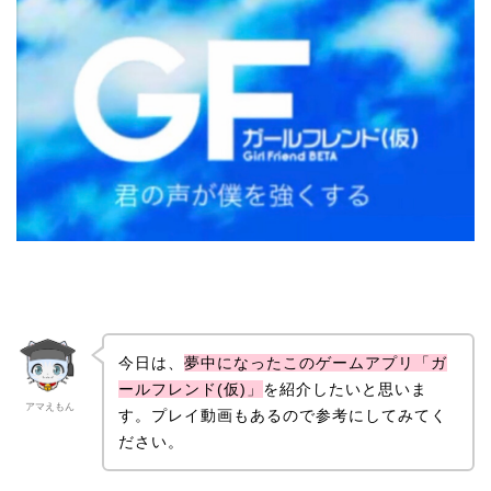
今日は、
夢中になったこのゲームアプリ「ガ
ールフレンド(仮)」
を紹介したいと思いま
アマえもん
す。
プレイ動画もあるので参考にしてみてく
ださい。