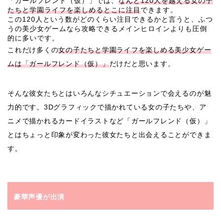
「ガールフレンド（仮）」では、
なんと120人を越える女の子
たちと学園ライフを楽しめるとこに注目
できます。
この120人という数がどのくらい注目できるかと言うと、ふつ
うの美少女ゲームなら攻略できるメインヒロインよりも圧倒
的に多いです。
これだけ多くの
女の子たちと学園ライフを楽しめる美少女ゲー
ムは「ガールフレンド（仮）」
だけだと思います。
そんな彼女たちとはいろんなシチュエーションで会えるのが魅
力的です。3Dグラフィックで描かれている女の子たちや、ア
ニメで描かれるカードイラストなど「ガールフレンド（仮）」
とはちょっと印象が変わった彼女たちと出会えることができま
す。
豪華声優が出演