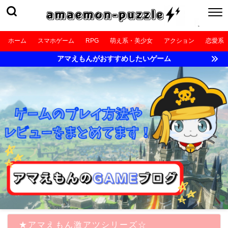
ホーム
スマホゲーム
RPG
萌え系・美少女
アクション
恋愛系
アマえもんがおすすめしたいゲーム
★アマえもん激アツシリーズ☆