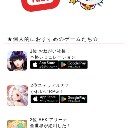
★個人的におすすめのゲームたち☆
1位 おねがい社長！
本格シミュレーション
2位ステラアルカナ
かわいいRPG！
3位 AFK アリーナ
全世界が絶叫した！