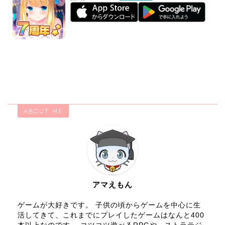
ABOUT ME
アマえもん
ゲームが大好きです。 子供の頃からゲームを中心に生
活してきて、これまでにプレイしたゲームはなんと400