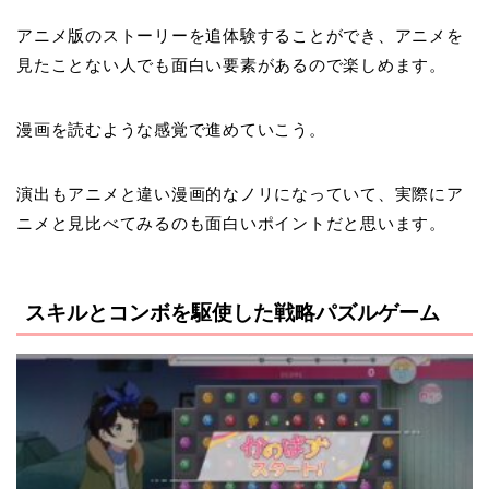
アニメ版のストーリー
を追体験することができ、アニメを
見たことない人でも面白い要素があるので楽しめます。
漫画
を読むような感覚で進めていこう。
演出もアニメと違い
漫画的なノリ
になっていて、実際にア
ニメと見比べてみるのも面白いポイントだと思います。
スキルとコンボを駆使した戦略パズルゲーム