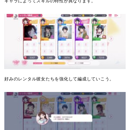
キャラによってスキルの特性が異なります。
好みのレンタル彼女たちを強化して編成していこう。