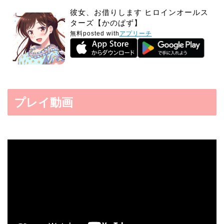
彼女、お借りします ヒロインオールス
ターズ【かのぱず】
無料
posted with
アプリーチ
プレイ動画