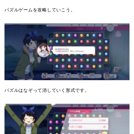
パズルゲームを攻略していこう。
パズルはなぞって消していく形式です。