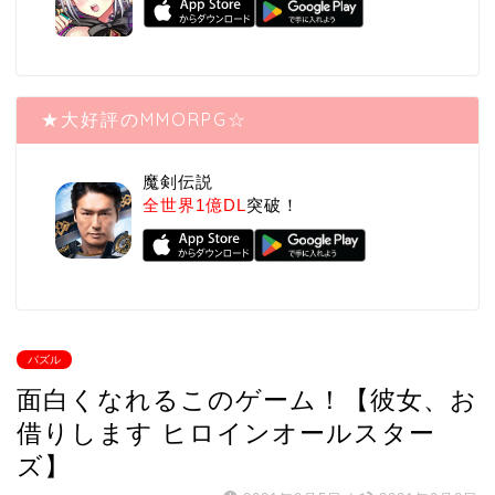
★大好評のMMORPG☆
魔剣伝説
全世界1億DL
突破！
パズル
面白くなれるこのゲーム！【彼女、お
借りします ヒロインオールスター
ズ】