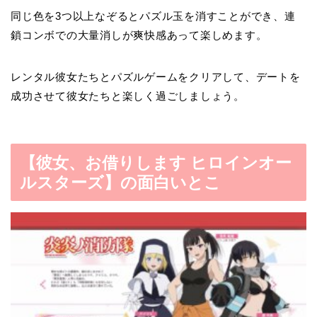
同じ色を3つ以上
なぞるとパズル玉を消すことができ、
連
鎖コンボ
での大量消しが爽快感あって楽しめます。
レンタル彼女
たちとパズルゲームをクリアして、デートを
成功させて彼女たちと楽しく過ごしましょう。
【彼女、お借りします ヒロインオー
ルスターズ】の面白いとこ