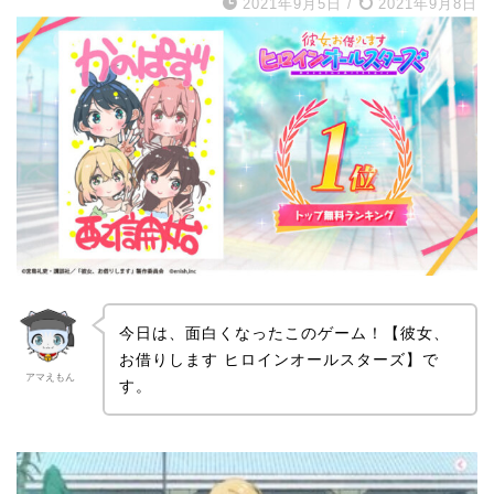
2021年9月5日
/
2021年9月8日
今日は、面白くなったこのゲーム！【彼女、
お借りします ヒロインオールスターズ】で
アマえもん
す。