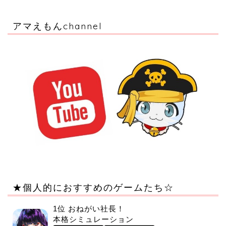
アマえもんchannel
★個人的におすすめのゲームたち☆
1位 おねがい社長！
本格シミュレーション