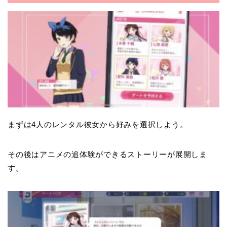
まずは4人のレンタル彼女から好みを選択しよう。
その後はアニメの追体験ができるストーリーが展開しま
す。