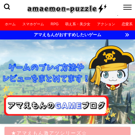
ホーム
スマホゲーム
RPG
萌え系・美少女
アクション
恋愛系
アマえもんがおすすめしたいゲーム
★アマえもん激アツシリーズ☆