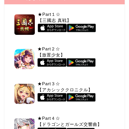
★Part１☆
【三國志 真戦】
★Part２☆
【放置少女】
★Part３☆
【アカシッククロニクル】
★Part４☆
【ドラゴンとガールズ交響曲】