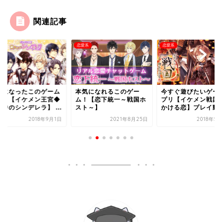
関連記事
系
恋愛系
恋愛系
中になったこのゲーム
本気になれるこのゲー
‎今すぐ遊びたいゲー
プリ【イケメン王宮◆
ム！【恋下統一～戦国ホ
プリ【イケメン戦国 
中のシンデレラ】 ...
スト～】
かける恋】プレイ動..
2018年9月1日
2021年8月25日
2018年5