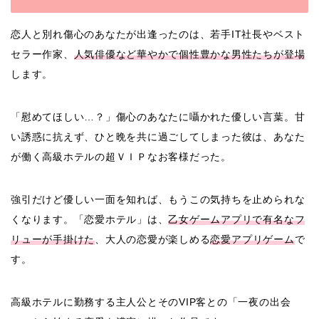
恋人と別れ傷心のあなたが出逢ったのは、若手IT社長やベスト
セラー作家、
人気俳優など華やかで個性豊かな男性たちが登場
します。
「慰めてほしい…？」傷心のあなたに囁かれた優しい言葉。
甘
い誘惑に抗えず、ひと晩を共に過ごしてしまった彼は、あなた
が働く高級ホテルの超ＶＩＰなお客様だった。
強引だけど優しい一面を知れば、もうこの気持ちを止められな
くなります。
「恋愛ホテル」は、
乙女ゲームアプリで有名なフ
リューが手掛けた
、大人の恋愛が楽しめる
恋愛アプリゲーム
で
す。
高級ホテルに勤務する主人公とそのVIP客との「一夜の出会