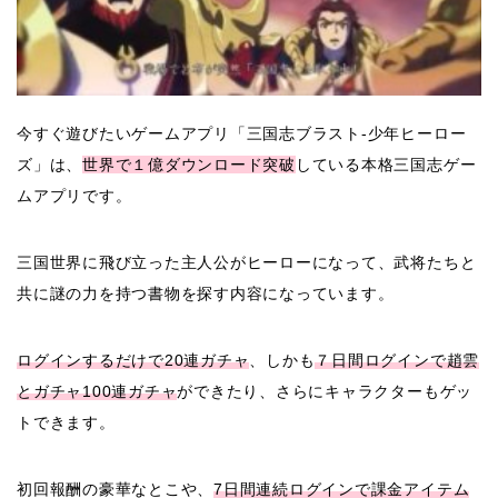
今すぐ遊びたいゲームアプリ「三国志ブラスト-少年ヒーロー
ズ」は、
世界で１億ダウンロード突破
している本格三国志ゲー
ムアプリです。
三国世界に飛び立った主人公がヒーローになって、武将たちと
共に謎の力を持つ書物を探す内容になっています。
ログインするだけで20連ガチャ
、しかも
７日間ログインで趙雲
とガチャ100連ガチャ
ができたり、さらにキャラクターもゲッ
トできます。
初回報酬の豪華なとこや、
7日間連続ログインで課金アイテム