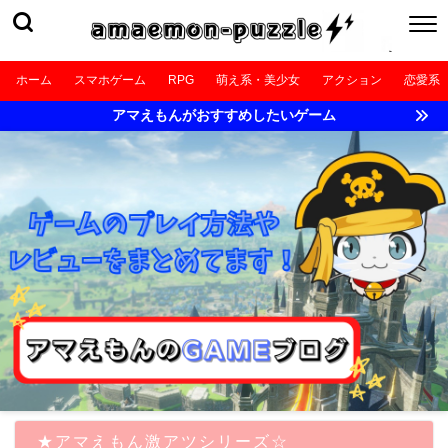
ホーム
スマホゲーム
RPG
萌え系・美少女
アクション
恋愛系
アマえもんがおすすめしたいゲーム
★アマえもん激アツシリーズ☆