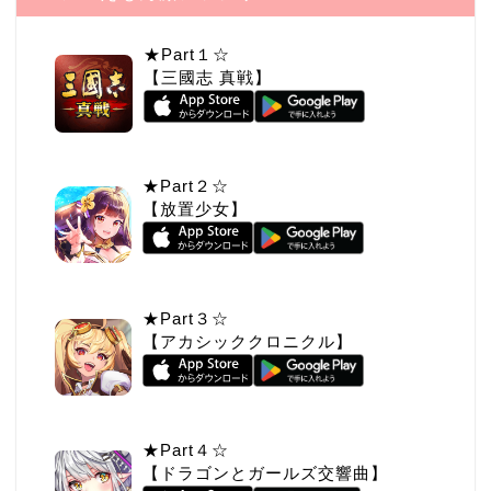
★Part１☆
【三國志 真戦】
★Part２☆
【放置少女】
★Part３☆
【アカシッククロニクル】
★Part４☆
【ドラゴンとガールズ交響曲】