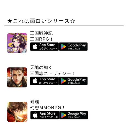
★これは面白いシリーズ☆
三国戦神記
三国RPG！
天地の如く
三国志ストラテジー！
剣魂
幻想MMORPG！