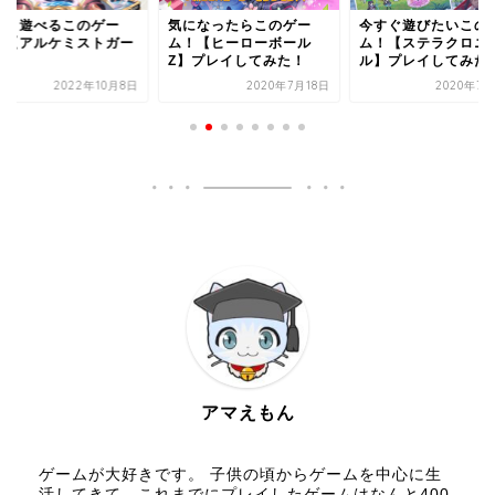
しく遊べるこのゲー
気になったらこのゲー
今すぐ遊びたいこの
！【アルケミストガー
ム！【ヒーローボール
ム！【ステラクロニ
ン】
Z】プレイしてみた！
ル】プレイしてみた
2022年10月8日
2020年7月18日
2020年7月
アマえもん
ゲームが大好きです。 子供の頃からゲームを中心に生
活してきて、これまでにプレイしたゲームはなんと400