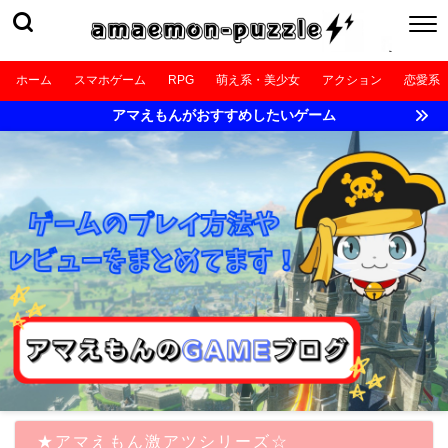
ホーム
スマホゲーム
RPG
萌え系・美少女
アクション
恋愛系
アマえもんがおすすめしたいゲーム
★アマえもん激アツシリーズ☆