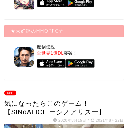
★大好評のMMORPG☆
魔剣伝説
全世界1億DL
突破！
RPG
気になったらこのゲーム！
【SINoALICE ーシノアリスー】
2020年8月15日
/
2021年8月22日