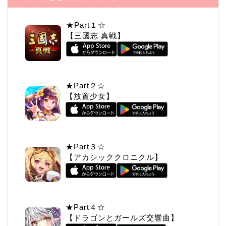
★Part１☆
【三國志 真戦】
★Part２☆
【放置少女】
★Part３☆
【アカシッククロニクル】
★Part４☆
【ドラゴンとガールズ交響曲】