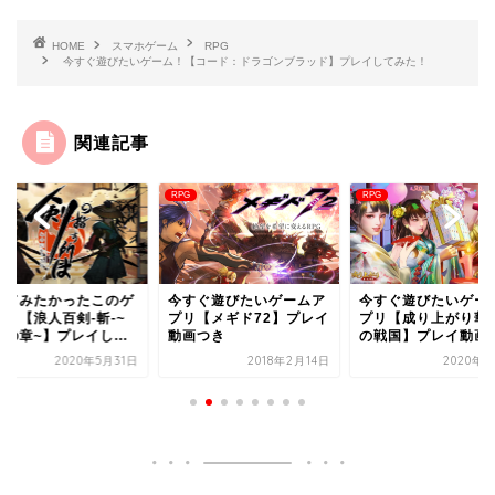
HOME
スマホゲーム
RPG
今すぐ遊びたいゲーム！【コード：ドラゴンブラッド】プレイしてみた！
関連記事
RPG
RPG
すぐ遊びたいゲームア
今すぐ遊びたいゲームア
無料で楽しめるこの
リ【メギド72】プレイ
プリ【成り上がり華と武
ム！【幻獣契約クリ
画つき
の戦国】プレイ動画つき
ラクト】プレイして
た...
2018年2月14日
2020年4月9日
2021年