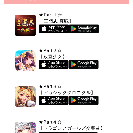
★Part１☆
【三國志 真戦】
★Part２☆
【放置少女】
★Part３☆
【アカシッククロニクル】
★Part４☆
【ドラゴンとガールズ交響曲】