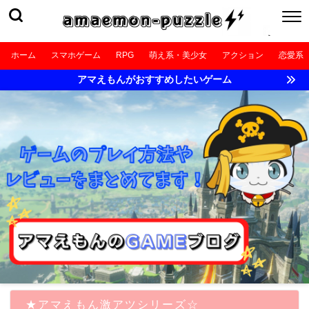
ホーム
スマホゲーム
RPG
萌え系・美少女
アクション
恋愛系
アマえもんがおすすめしたいゲーム
★アマえもん激アツシリーズ☆