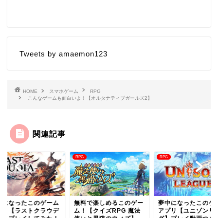
Tweets by amaemon123
HOME
スマホゲーム
RPG
こんなゲームも面白いよ！【オルタナティブガールズ2】
関連記事
RPG
RPG
料で楽しめるこのゲー
夢中になったこのゲーム
本気になれるこのゲ
！【クイズRPG 魔法
アプリ【ユニゾンリー
ム！【フォーセイク