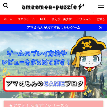
ホーム
スマホゲーム
RPG
萌え系・美少女
アクション
恋愛系
アマえもんがおすすめしたいゲーム
★アマえもん激アツシリーズ☆