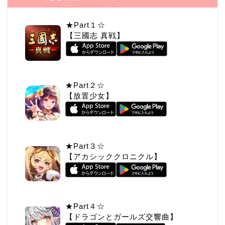
★Part１☆
【三國志 真戦】
★Part２☆
【放置少女】
★Part３☆
【アカシッククロニクル】
★Part４☆
【ドラゴンとガールズ交響曲】