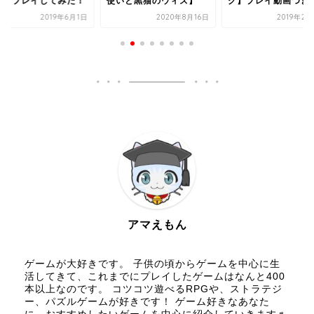
いと黒猫のウィズ】
グ】プレイ動画つき
ールド：神魔転生】
2020年8月16日
2019年2月20日
2021年8
アマえもん
ゲームが大好きです。 子供の頃からゲームを中心に生
活してきて、これまでにプレイしたゲームはなんと400
本以上なのです。 コツコツ遊べるRPGや、ストラテジ
ー、パズルゲームが好きです！ ゲーム好きなあなた