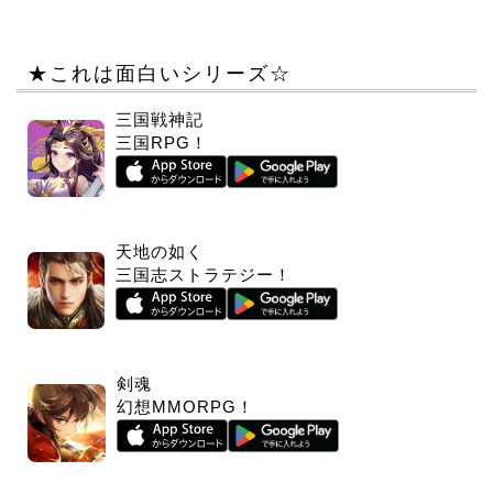
★これは面白いシリーズ☆
三国戦神記
三国RPG！
天地の如く
三国志ストラテジー！
剣魂
幻想MMORPG！