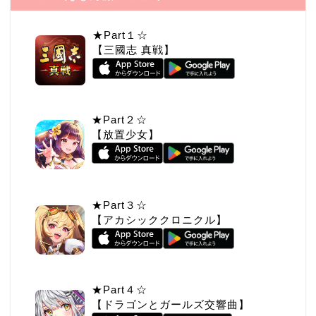
★Part１☆
【三國志 真戦】
★Part２☆
【放置少女】
★Part３☆
【アカシッククロニクル】
★Part４☆
【ドラゴンとガールズ交響曲】