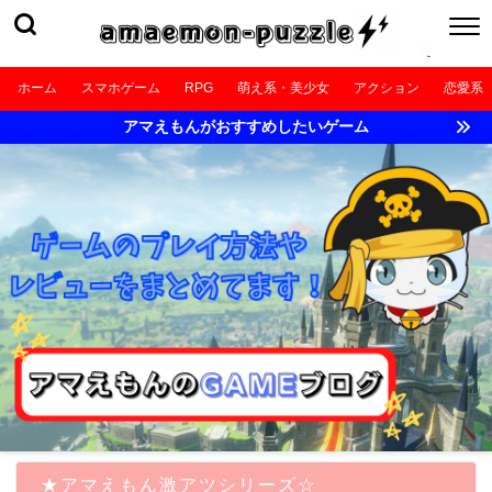
ホーム
スマホゲーム
RPG
萌え系・美少女
アクション
恋愛系
アマえもんがおすすめしたいゲーム
★アマえもん激アツシリーズ☆