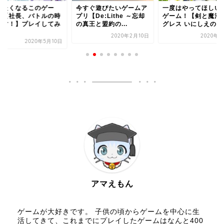
びたくなるこのゲー
今すぐ遊びたいゲームア
一度はやってほしい
！【社長、バトルの時
プリ【De:Lithe ～忘却
ゲーム！【剣と魔法
です！】プレイしてみ
の真王と盟約の...
グレス いにしえの女神
.
2020年2月10日
2020年7
2020年5月10日
アマえもん
ゲームが大好きです。 子供の頃からゲームを中心に生
活してきて、これまでにプレイしたゲームはなんと400