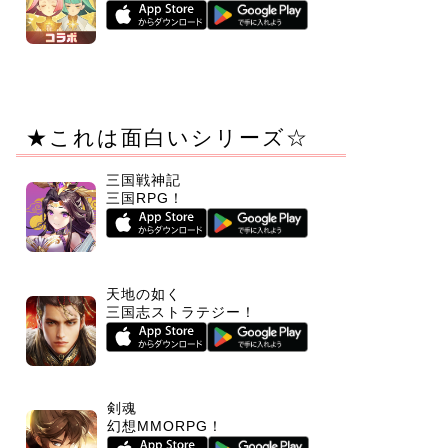
★これは面白いシリーズ☆
三国戦神記
三国RPG！
天地の如く
三国志ストラテジー！
剣魂
幻想MMORPG！