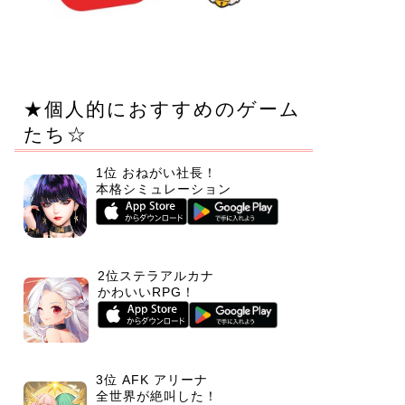
★個人的におすすめのゲーム
たち☆
1位 おねがい社長！
本格シミュレーション
2位ステラアルカナ
かわいいRPG！
3位 AFK アリーナ
全世界が絶叫した！