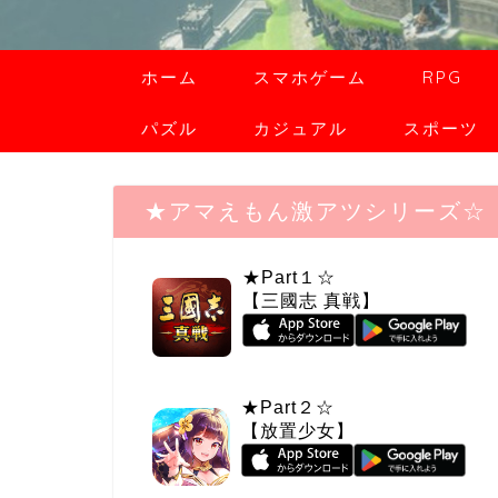
ホーム
スマホゲーム
RPG
パズル
カジュアル
スポーツ
★アマえもん激アツシリーズ☆
★Part１☆
【三國志 真戦】
★Part２☆
【放置少女】