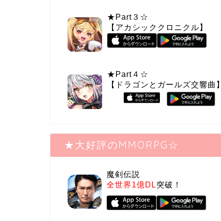
★Part３☆
【アカシッククロニクル】
★Part４☆
【ドラゴンとガールズ交響曲
★大好評のMMORPG☆
魔剣伝説
全世界1億DL
突破！