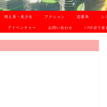
萌え系・美少女
アクション
恋愛系
シ
アドベンチャー
お問い合わせ
LINE@で