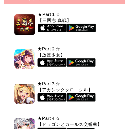
★Part１☆
【三國志 真戦】
★Part２☆
【放置少女】
★Part３☆
【アカシッククロニクル】
★Part４☆
【ドラゴンとガールズ交響曲】