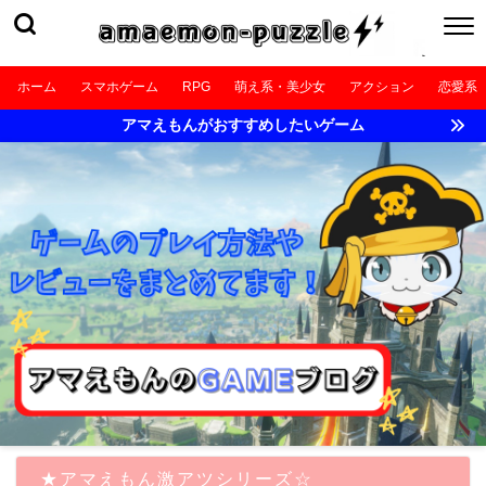
ホーム
スマホゲーム
RPG
萌え系・美少女
アクション
恋愛系
アマえもんがおすすめしたいゲーム
★アマえもん激アツシリーズ☆